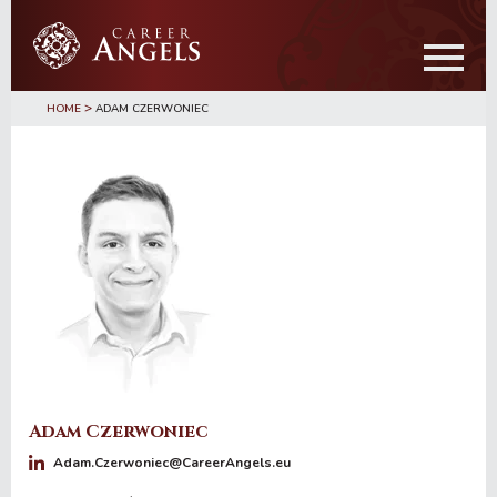
Przejdź
Przejdź
do
do
treści
głównego
paska
>
bocznego
HOME
ADAM CZERWONIEC
Adam Czerwoniec
Adam.Czerwoniec@CareerAngels.eu