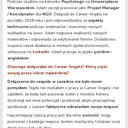
Podczas studiów na kierunku
Psychologii
na
Uniwersytecie
Warszawskim
, Adam zaczął pracować jako
Project Manager
/ Koordynator
dla
NGO
. Dołączył do Career Angels na
początku 2018 roku i jest odpowiedzialny za
aspekty
techniczne
podczas webinarów i transmisji naszych
wykładów na żywo. Adam nagrywa większość naszych
materiałów i odpowiada za edytowanie filmów. Dodatkowo,
wspiera nasze działania w mediach społecznościowych,
zwłaszcza na
LinkedIn
. Adam pracuje w języku
polskim
i
angielskim
.
Dlaczego dołączyłeś do Career Angels? Którą część
swojej pracy lubisz najbardziej?
Dołączenie
do zespołu
w zasadzie nie było moim
pomysłem
. Nigdy nie myślałem o pracy w Career Angels i nie
sądziłem, że będę tam pasował. Jeden z Aniołów Kariery
dostrzegł we mnie potencjał i przekonał, abym przynajmniej
spróbował; z czasem
faktycznie odnalazłem swoje miejsce
!
Najcenniejszą częścią pracy jest dla mnie
wolność
: mogę
pracować z każdego miejsca. Jestem elastyczny. Ustalam swój
dzień pracy tak, jak chcę.