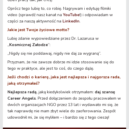
Oprócz tego lubię to, co robię. Nagrywam i edytuję filmiki
video (sprawdź nasz kanał na
YouTube
!) i odpowiadam w
części za naszą aktywność na
LinkedIn
.
Jakie jest Twoje życiowe motto?
Lubię zdanie wypowiedziane przez Dr. Lazarusa w
„
Kosmicznej Załodze
”:
„Nigdy się nie poddawaj, nigdy nie daj za wygraną”.
Przyznam, że nie zawsze dobrze mi idzie stosowanie się do
tego w praktyce, ale jest to coś, do czego dążę.
Jeśli chodzi o karierę, jaka jest najlepsza i najgorsza rada,
jaką otrzymałeś?
Najlepsza radą
, jaką kiedykolwiek otrzymałem:
daj szansę
Career Angels
. Przed dołączeniem do zespołu pracowałem w
dwóch organizacjach NGO przez 13 lat i wydawało mi się, że
tak naprawdę nie mam zbyt wiele do zaoferowania. Zespół
udowodnił mi, że się myliłem – i bardzo się z tego cieszę!