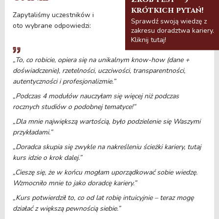
krótkich pytań!
Zapytaliśmy uczestników i
Sprawdź swoją wiedzę z
oto wybrane odpowiedzi:
zakresu doradztwa kariery.
Kliknij tutaj!
„To, co robicie, opiera się na unikalnym know-how (dane +
doświadczenie), rzetelności, uczciwości, transparentności,
autentyczności i profesjonalizmie.”
„Podczas 4 modułów nauczyłam się więcej niż podczas
rocznych studiów o podobnej tematyce!”
„Dla mnie największą wartością, było podzielenie się Waszymi
przykładami.”
„Doradca skupia się zwykle na nakreśleniu ścieżki kariery, tutaj
kurs idzie o krok dalej.”
„Cieszę się, że w końcu mogłam uporządkować sobie wiedzę.
Wzmocniło mnie to jako doradcę kariery.”
„Kurs potwierdził to, co od lat robię intuicyjnie – teraz mogę
działać z większą pewnością siebie.”