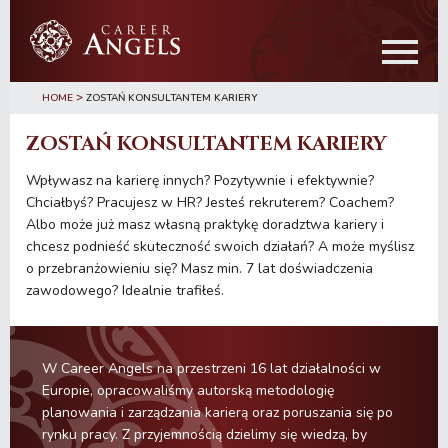
Przejdź
Przejdź
do
do
treści
głównego
paska
>
bocznego
HOME
ZOSTAŃ KONSULTANTEM KARIERY
ZOSTAŃ KONSULTANTEM KARIERY
Wpływasz na karierę innych? Pozytywnie i efektywnie?
Chciałbyś? Pracujesz w HR? Jesteś rekruterem? Coachem?
Albo może już masz własną praktykę doradztwa kariery i
chcesz podnieść skuteczność swoich działań? A może myślisz
o przebranżowieniu się? Masz min. 7 lat doświadczenia
zawodowego? Idealnie trafiłeś.
W Career Angels na przestrzeni 16 lat działalności w
Europie, opracowaliśmy autorską metodologię
planowania i zarządzania karierą oraz poruszania się po
rynku pracy. Z przyjemnością dzielimy się wiedzą, by