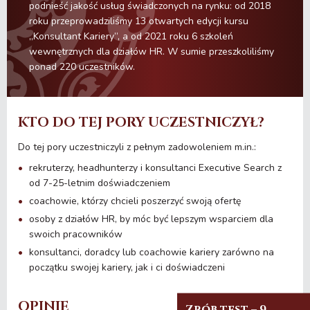
podnieść jakość usług świadczonych na rynku: od 2018
roku przeprowadziliśmy 13 otwartych edycji kursu
„Konsultant Kariery”, a od 2021 roku 6 szkoleń
wewnętrznych dla działów HR. W sumie przeszkoliliśmy
ponad 220 uczestników.
KTO DO TEJ PORY UCZESTNICZYŁ?
Do tej pory uczestniczyli z pełnym zadowoleniem m.in.:
rekruterzy, headhunterzy i konsultanci Executive Search z
od 7-25-letnim doświadczeniem
coachowie, którzy chcieli poszerzyć swoją ofertę
osoby z działów HR, by móc być lepszym wsparciem dla
swoich pracowników
konsultanci, doradcy lub coachowie kariery zarówno na
początku swojej kariery, jak i ci doświadczeni
OPINIE
Zrób test – 9