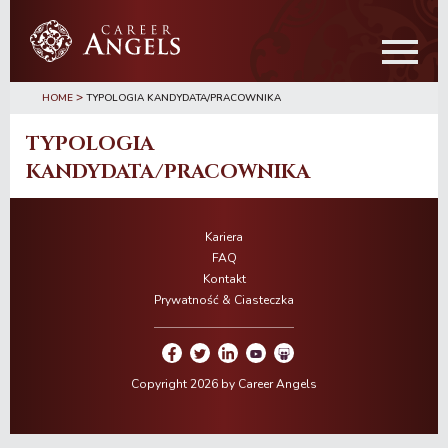
Przejdź
Przejdź
do
do
treści
głównego
paska
>
bocznego
HOME
TYPOLOGIA KANDYDATA/PRACOWNIKA
TYPOLOGIA
KANDYDATA/PRACOWNIKA
Kariera
FAQ
Kontakt
Prywatność & Ciasteczka
Copyright 2026 by Career Angels