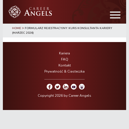
Przejdź
Przejdź
do
do
treści
głównego
paska
>
bocznego
HOME
FORMULARZ REJESTRACYJNY: KURS KONSULTANTA KARIERY
(MARZEC 2026)
Kariera
FAQ
Kontakt
Prywatność & Ciasteczka
Copyright 2026 by Career Angels